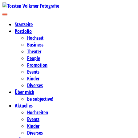
Zum
Inhalt
Business-, Portrait- und Hochzeitsfotografie
springen
Torsten Volkmer Fotografie
Startseite
Portfolio
Hochzeit
Business
Theater
People
Promotion
Events
Kinder
Diverses
Über mich
be subjective!
Aktuelles
Hochzeiten
Events
Kinder
Diverses