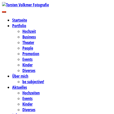
Zum
Inhalt
Business-, Portrait- und Hochzeitsfotografie
springen
Torsten Volkmer Fotografie
Startseite
Portfolio
Hochzeit
Business
Theater
People
Promotion
Events
Kinder
Diverses
Über mich
be subjective!
Aktuelles
Hochzeiten
Events
Kinder
Diverses