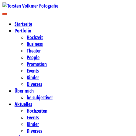
Zum
Inhalt
Business-, Portrait- und Hochzeitsfotografie
springen
Torsten Volkmer Fotografie
Startseite
Portfolio
Hochzeit
Business
Theater
People
Promotion
Events
Kinder
Diverses
Über mich
be subjective!
Aktuelles
Hochzeiten
Events
Kinder
Diverses