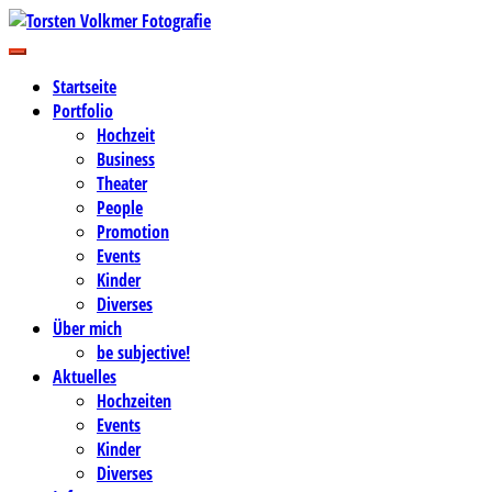
Zum
Inhalt
Business-, Portrait- und Hochzeitsfotografie
springen
Torsten Volkmer Fotografie
Startseite
Portfolio
Hochzeit
Business
Theater
People
Promotion
Events
Kinder
Diverses
Über mich
be subjective!
Aktuelles
Hochzeiten
Events
Kinder
Diverses