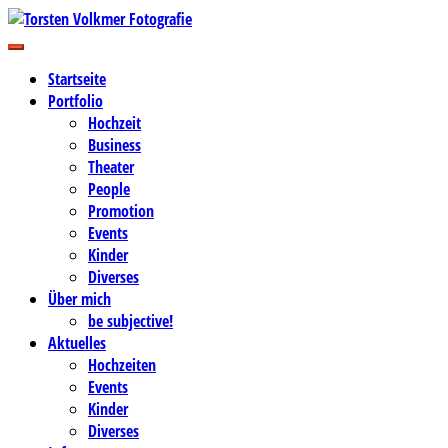
Zum
Inhalt
Business-, Portrait- und Hochzeitsfotografie
springen
Torsten Volkmer Fotografie
Startseite
Portfolio
Hochzeit
Business
Theater
People
Promotion
Events
Kinder
Diverses
Über mich
be subjective!
Aktuelles
Hochzeiten
Events
Kinder
Diverses