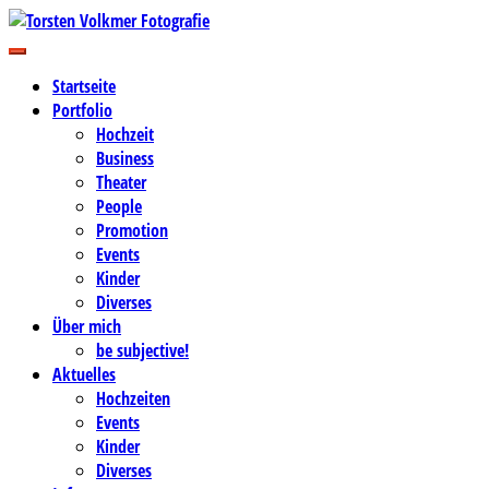
Zum
Inhalt
Business-, Portrait- und Hochzeitsfotografie
springen
Torsten Volkmer Fotografie
Startseite
Portfolio
Hochzeit
Business
Theater
People
Promotion
Events
Kinder
Diverses
Über mich
be subjective!
Aktuelles
Hochzeiten
Events
Kinder
Diverses