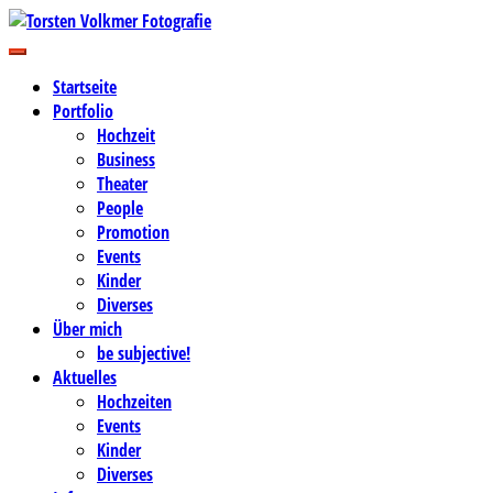
Zum
Inhalt
Business-, Portrait- und Hochzeitsfotografie
springen
Torsten Volkmer Fotografie
Startseite
Portfolio
Hochzeit
Business
Theater
People
Promotion
Events
Kinder
Diverses
Über mich
be subjective!
Aktuelles
Hochzeiten
Events
Kinder
Diverses