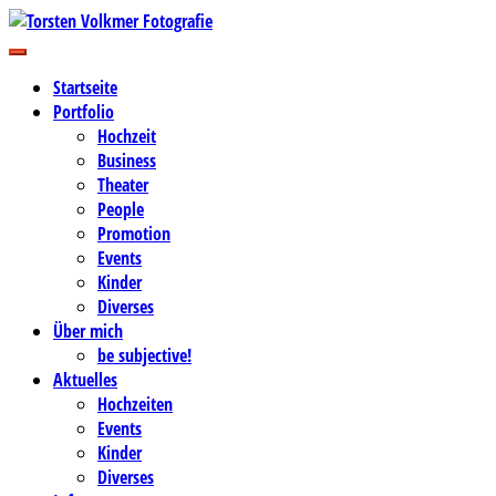
Zum
Inhalt
Business-, Portrait- und Hochzeitsfotografie
springen
Torsten Volkmer Fotografie
Startseite
Portfolio
Hochzeit
Business
Theater
People
Promotion
Events
Kinder
Diverses
Über mich
be subjective!
Aktuelles
Hochzeiten
Events
Kinder
Diverses