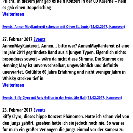
Pflicht. In diesem Jahr gab es kein Konzert in der CD Kaserne – nein
es gab einen Doppelschlag
Weiterlesen
Events: AnnenMayKantereit scherzen mit Oliver St. Louis (14.02.2017, Hannover)
27. Februar 2017
Events
AnnenMayKantereit. Annen… bitte wer? AnnenMayKantereit ist eine
im Jahr 2011 gegründete Band aus 4 jungen Typen. Eigentlich nichts
besonderes soweit – wäre da nicht diese Stimme. Die Stimme des
Henning May ist unverwechselbar, ungewöhnlich und definitiv
unerwartet. Gefühlte 60 Jahre Erfahrung und nicht weniger Jahre in
Whisky stecken tief in
Weiterlesen
Events: Biffy Clyro mit Aviv Geffen in der Swiss Life Hall (11.02.2017, Hannover)
23. Februar 2017
Events
Biffy Clyro, dieses hippe Konzert-Phänomen. Hatte ich schon viel von
den Jungs gehört, gesehen hatte ich sie jedoch noch nie. So war es
für mich ein großes Verlangen die Jungs einmal vor der Kamera zu