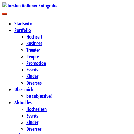
Zum
Inhalt
Business-, Portrait- und Hochzeitsfotografie
springen
Torsten Volkmer Fotografie
Startseite
Portfolio
Hochzeit
Business
Theater
People
Promotion
Events
Kinder
Diverses
Über mich
be subjective!
Aktuelles
Hochzeiten
Events
Kinder
Diverses