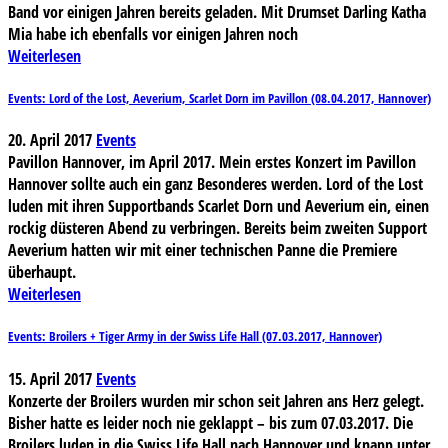
Band vor einigen Jahren bereits geladen. Mit Drumset Darling Katha
Mia habe ich ebenfalls vor einigen Jahren noch
Weiterlesen
Events: Lord of the Lost, Aeverium, Scarlet Dorn im Pavillon (08.04.2017, Hannover)
20. April 2017
Events
Pavillon Hannover, im April 2017. Mein erstes Konzert im Pavillon
Hannover sollte auch ein ganz Besonderes werden. Lord of the Lost
luden mit ihren Supportbands Scarlet Dorn und Aeverium ein, einen
rockig düsteren Abend zu verbringen. Bereits beim zweiten Support
Aeverium hatten wir mit einer technischen Panne die Premiere
überhaupt.
Weiterlesen
Events: Broilers + Tiger Army in der Swiss Life Hall (07.03.2017, Hannover)
15. April 2017
Events
Konzerte der Broilers wurden mir schon seit Jahren ans Herz gelegt.
Bisher hatte es leider noch nie geklappt – bis zum 07.03.2017. Die
Broilers luden in die Swiss Life Hall nach Hannover und knapp unter