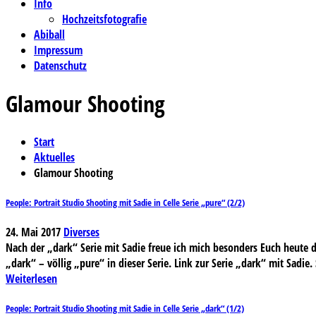
Info
Hochzeitsfotografie
Abiball
Impressum
Datenschutz
Glamour Shooting
Start
Aktuelles
Glamour Shooting
People: Portrait Studio Shooting mit Sadie in Celle Serie „pure“ (2/2)
24. Mai 2017
Diverses
Nach der „dark“ Serie mit Sadie freue ich mich besonders Euch heute di
„dark“ – völlig „pure“ in dieser Serie. Link zur Serie „dark“ mit Sadie.
Weiterlesen
People: Portrait Studio Shooting mit Sadie in Celle Serie „dark“ (1/2)