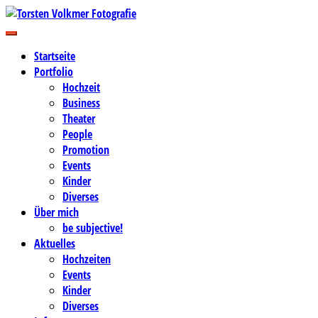
Zum
Inhalt
Business-, Portrait- und Hochzeitsfotografie
springen
Torsten Volkmer Fotografie
Startseite
Portfolio
Hochzeit
Business
Theater
People
Promotion
Events
Kinder
Diverses
Über mich
be subjective!
Aktuelles
Hochzeiten
Events
Kinder
Diverses