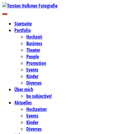
Zum
Inhalt
Business-, Portrait- und Hochzeitsfotografie
springen
Torsten Volkmer Fotografie
Startseite
Portfolio
Hochzeit
Business
Theater
People
Promotion
Events
Kinder
Diverses
Über mich
be subjective!
Aktuelles
Hochzeiten
Events
Kinder
Diverses