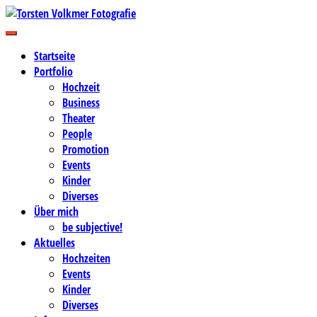
Zum
Inhalt
Business-, Portrait- und Hochzeitsfotografie
springen
Torsten Volkmer Fotografie
Startseite
Portfolio
Hochzeit
Business
Theater
People
Promotion
Events
Kinder
Diverses
Über mich
be subjective!
Aktuelles
Hochzeiten
Events
Kinder
Diverses