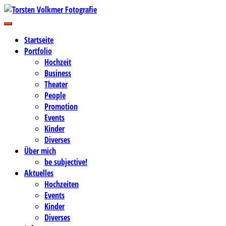
Zum
Inhalt
Business-, Portrait- und Hochzeitsfotografie
springen
Torsten Volkmer Fotografie
Startseite
Portfolio
Hochzeit
Business
Theater
People
Promotion
Events
Kinder
Diverses
Über mich
be subjective!
Aktuelles
Hochzeiten
Events
Kinder
Diverses