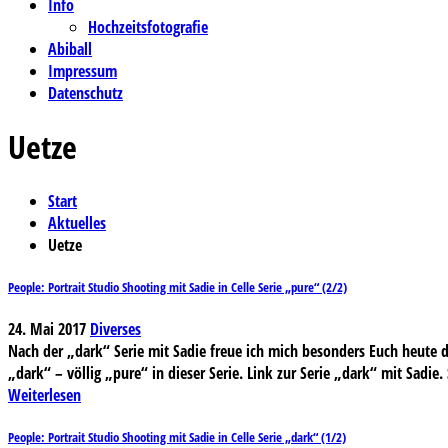
Info
Hochzeitsfotografie
Abiball
Impressum
Datenschutz
Uetze
Start
Aktuelles
Uetze
People: Portrait Studio Shooting mit Sadie in Celle Serie „pure“ (2/2)
24. Mai 2017
Diverses
Nach der „dark“ Serie mit Sadie freue ich mich besonders Euch heute di
„dark“ – völlig „pure“ in dieser Serie. Link zur Serie „dark“ mit Sadie.
Weiterlesen
People: Portrait Studio Shooting mit Sadie in Celle Serie „dark“ (1/2)