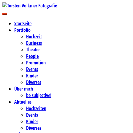
Zum
Inhalt
Business-, Portrait- und Hochzeitsfotografie
springen
Torsten Volkmer Fotografie
Startseite
Portfolio
Hochzeit
Business
Theater
People
Promotion
Events
Kinder
Diverses
Über mich
be subjective!
Aktuelles
Hochzeiten
Events
Kinder
Diverses