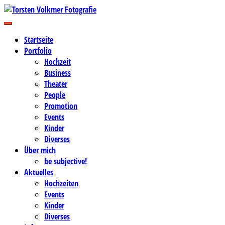
Zum
Inhalt
Business-, Portrait- und Hochzeitsfotografie
springen
Torsten Volkmer Fotografie
Startseite
Portfolio
Hochzeit
Business
Theater
People
Promotion
Events
Kinder
Diverses
Über mich
be subjective!
Aktuelles
Hochzeiten
Events
Kinder
Diverses