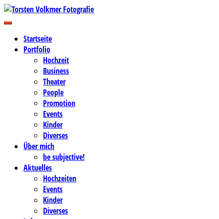
Zum
Inhalt
Business-, Portrait- und Hochzeitsfotografie
springen
Torsten Volkmer Fotografie
Startseite
Portfolio
Hochzeit
Business
Theater
People
Promotion
Events
Kinder
Diverses
Über mich
be subjective!
Aktuelles
Hochzeiten
Events
Kinder
Diverses