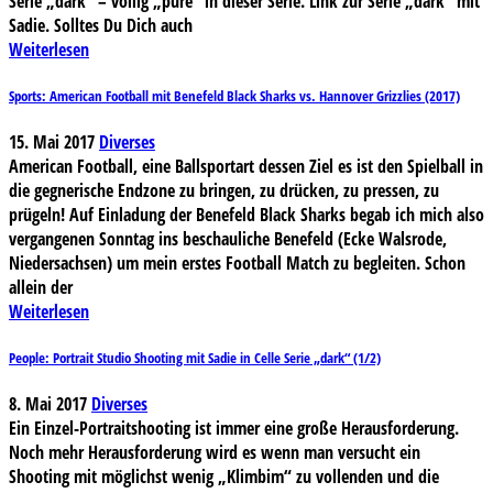
Serie „dark“ – völlig „pure“ in dieser Serie. Link zur Serie „dark“ mit
Sadie. Solltes Du Dich auch
Weiterlesen
Sports: American Football mit Benefeld Black Sharks vs. Hannover Grizzlies (2017)
15. Mai 2017
Diverses
American Football, eine Ballsportart dessen Ziel es ist den Spielball in
die gegnerische Endzone zu bringen, zu drücken, zu pressen, zu
prügeln! Auf Einladung der Benefeld Black Sharks begab ich mich also
vergangenen Sonntag ins beschauliche Benefeld (Ecke Walsrode,
Niedersachsen) um mein erstes Football Match zu begleiten. Schon
allein der
Weiterlesen
People: Portrait Studio Shooting mit Sadie in Celle Serie „dark“ (1/2)
8. Mai 2017
Diverses
Ein Einzel-Portraitshooting ist immer eine große Herausforderung.
Noch mehr Herausforderung wird es wenn man versucht ein
Shooting mit möglichst wenig „Klimbim“ zu vollenden und die